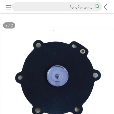
2
/
2