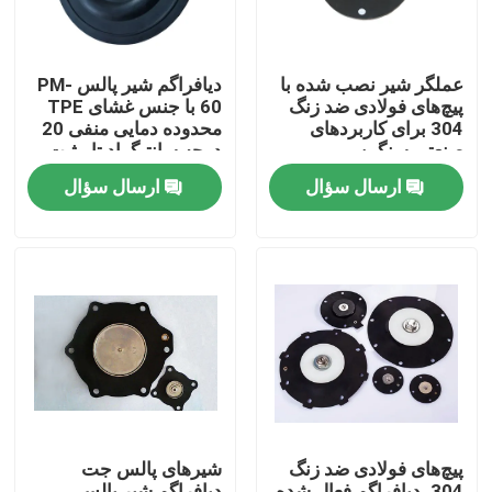
عملگر شیر نصب شده با
دیافراگم شیر پالس PM-
پیچ‌های فولادی ضد زنگ
60 با جنس غشای TPE
304 برای کاربردهای
محدوده دمایی منفی 20
صنعتی سنگین
درجه سانتیگراد تا مثبت
150 درجه سانتیگراد ایده
ارسال سؤال
ارسال سؤال
آل برای تجهیزات صنعتی
خونه
محصولات
پیچ‌های فولادی ضد زنگ
شیرهای پالس جت
درباره ما
304، دیافراگم فعال شده
دیافراگم شیر پالس